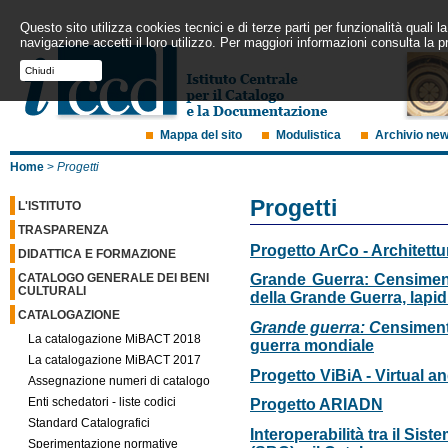
Questo sito utilizza cookies tecnici e di terze parti per funzionalità quali
navigazione accetti il loro utilizzo. Per maggiori informazioni consulta la p
Chiudi
Mappa del sito
Modulistica
Archivio ne
Home
>
Progetti
Progetti
L'ISTITUTO
TRASPARENZA
Progetto ArCo - Architett
DIDATTICA E FORMAZIONE
CATALOGO GENERALE DEI BENI
Grande Guerra: Censiment
CULTURALI
della Grande Guerra, lapidi
CATALOGAZIONE
Grande guerra: C
ensiment
La catalogazione MiBACT 2018
guerra mondiale
La catalogazione MiBACT 2017
Progetto ViBiA - Virtual 
Assegnazione numeri di catalogo
Enti schedatori - liste codici
Progetto ARIADN
Standard Catalografici
Interoperabilità tra il Sist
Sperimentazione normative