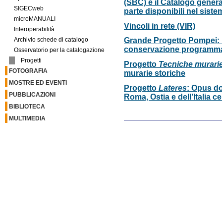
(SBC) e il Catalogo general
SIGECweb
parte disponibili nel sis
microMANUALI
Vincoli in rete (VIR)
Interoperabilità
Archivio schede di catalogo
Grande Progetto Pompei: i
conservazione programm
Osservatorio per la catalogazione
Progetti
Progetto
Tecniche murari
FOTOGRAFIA
murarie storiche
MOSTRE ED EVENTI
Progetto
Lateres
: Opus do
PUBBLICAZIONI
Roma, Ostia e dell’Italia ce
BIBLIOTECA
MULTIMEDIA