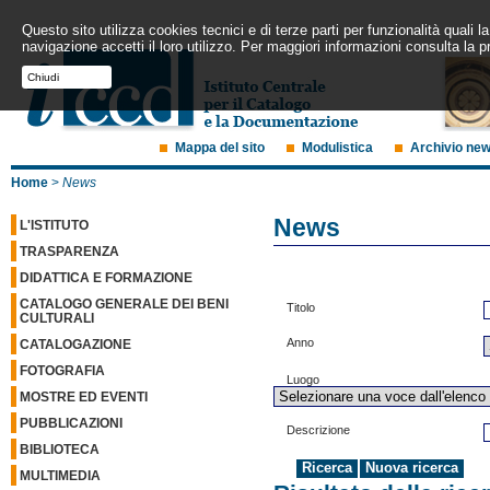
Questo sito utilizza cookies tecnici e di terze parti per funzionalità quali
navigazione accetti il loro utilizzo. Per maggiori informazioni consulta la p
Chiudi
Mappa del sito
Modulistica
Archivio ne
Home
>
News
News
L'ISTITUTO
TRASPARENZA
DIDATTICA E FORMAZIONE
CATALOGO GENERALE DEI BENI
Titolo
CULTURALI
Anno
CATALOGAZIONE
FOTOGRAFIA
Luogo
MOSTRE ED EVENTI
PUBBLICAZIONI
Descrizione
BIBLIOTECA
MULTIMEDIA