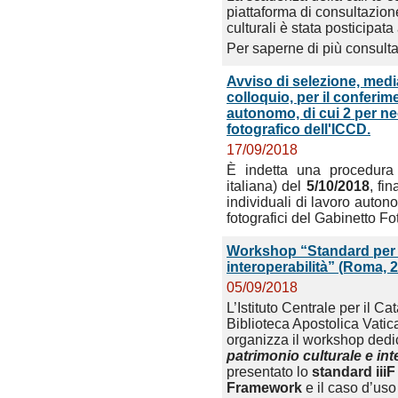
piattaforma di consultazion
culturali è stata posticipata
Per saperne di più consulta
Avviso di selezione, medi
colloquio, per il conferime
autonomo, di cui 2 per neol
fotografico dell'ICCD.
17/09/2018
È indetta una procedur
italiana) del
5/10/2018
, fi
individuali di lavoro autono
fotografici del Gabinetto F
Workshop “Standard per la
interoperabilità” (Roma, 
05/09/2018
L’Istituto Centrale per il 
Biblioteca Apostolica Vatic
organizza il workshop dedic
patrimonio culturale e int
presentato lo
standard iii
Framework
e il caso d’uso