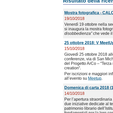
Risultato della rice
Mostra fotografica - CA
19/10/2018
Venerdì 19 ottobre nella se
si inaugura la mostra fotogr
disobbedienza”
che vede il
25 ottobre 2018: V MeetU
15/10/2018
Giovedì 25 ottobre 2018 all
conferenze, via di San Mic
del Progetto ArCo – “Terza r
creation“.
Per iscrizioni e maggiori i
all’evento su
Meetup
.
Domenica di carta 2018 (14
14/10/2018
Per l’apertura straordinaria
due iniziative dedicate al 
patrimonio librario dell’Isti
fondamentali per la loro c