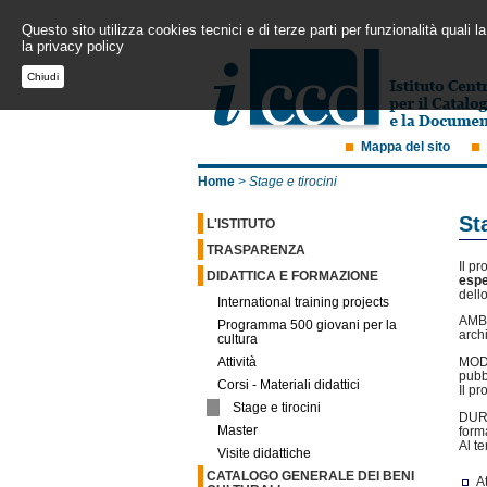
Questo sito utilizza cookies tecnici e di terze parti per funzionalità quali
la privacy policy
Chiudi
Mappa del sito
Home
>
Stage e tirocini
St
L'ISTITUTO
TRASPARENZA
Il pr
DIDATTICA E FORMAZIONE
espe
dell
International training projects
AMBI
Programma 500 giovani per la
arch
cultura
MODA
Attività
pubb
Corsi - Materiali didattici
Il pr
Stage e tirocini
DURA
Master
form
Al te
Visite didattiche
CATALOGO GENERALE DEI BENI
A