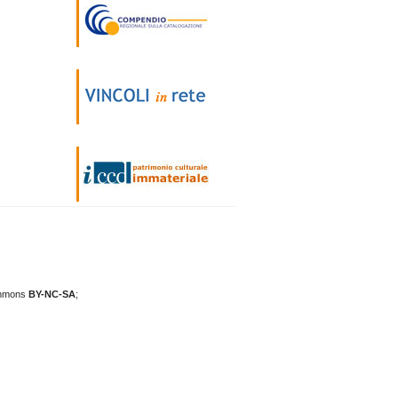
mmons
BY-NC-SA
;