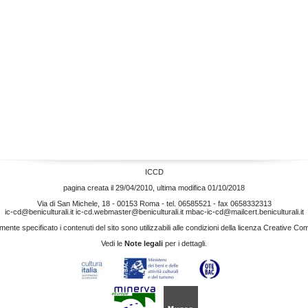
ICCD
pagina creata il 29/04/2010, ultima modifica 01/10/2018
Via di San Michele, 18 - 00153 Roma - tel. 06585521 - fax 0658332313
ic-cd@beniculturali.it
ic-cd.webmaster@beniculturali.it
mbac-ic-cd@mailcert.beniculturali.it
nte specificato i contenuti del sito sono utilizzabili alle condizioni della licenza
Creative Co
Vedi le
Note legali
per i dettagli.