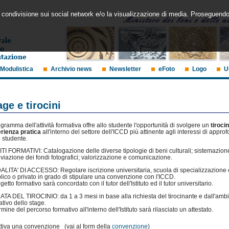
 la condivisione sui social network e/o la visualizzazione di media. Proseguendo
Modulistica
Archivio news
Newsletter
eFoto
Logo
U
age e tirocini
ogramma dell'attività formativa offre allo studente l'opportunità di svolgere un
tiroci
rienza pratica
all'interno del settore dell'ICCD più attinente agli interessi di appr
o studente.
TI FORMATIVI: Catalogazione delle diverse tipologie di beni culturali; sistemazion
iviazione dei fondi fotografici; valorizzazione e comunicazione.
LITA' DI ACCESSO: Regolare iscrizione universitaria, scuola di specializzazione o
lico o privato in grado di stipulare una convenzione con l'ICCD.
ogetto formativo sarà concordato con il tutor dell'Istituto ed il tutor universitario.
TA DEL TIROCINIO: da 1 a 3 mesi in base alla richiesta del tirocinante e dall'ambi
ativo dello stage.
rmine del percorso formativo all'interno dell'Istituto sarà rilasciato un attestato.
ttiva una convenzione (vai al form della
convenzione
)