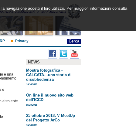
 la navigazione accetti il loro utilizzo. Per maggiori informazioni consulta
RP
Privacy
NEWS
Mostra fotografica -
nio
e una
CALCATA…una storia di
ofondimento
disobbedienza
19/10/2018
e e
On line il nuovo sito web
dell'ICCD
 altro ente
05/10/2018
25 ottobre 2018: V MeetUp
to
del Progetto ArCo
15/10/2018