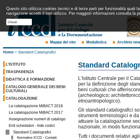
Questo sito utilizza cookies tecnici e di terze parti per funzionalità quali
navigazione accetti il loro utilizzo. Per maggiori informazioni consulta la p
Chiudi
Mappa del sito
Modulistica
Archivio ne
Home
>
Standard Catalografici
Standard Catalogr
L'ISTITUTO
TRASPARENZA
L'Istituto Centrale per il C
DIDATTICA E FORMAZIONE
per la definizione degli stan
CATALOGO GENERALE DEI BENI
beni culturali che afferisco
CULTURALI
(archeologico; architettonico
CATALOGAZIONE
etnoantropologico).
La catalogazione MiBACT 2018
Gli standard catalografici so
La catalogazione MiBACT 2017
strumenti terminologici e da 
Assegnazione numeri di catalogo
attuare la catalogazione sec
Enti schedatori - liste codici
nazionale, in modo funzional
Standard Catalografici
Tutti i documenti relativi agl
Normative ICCD - Contatti