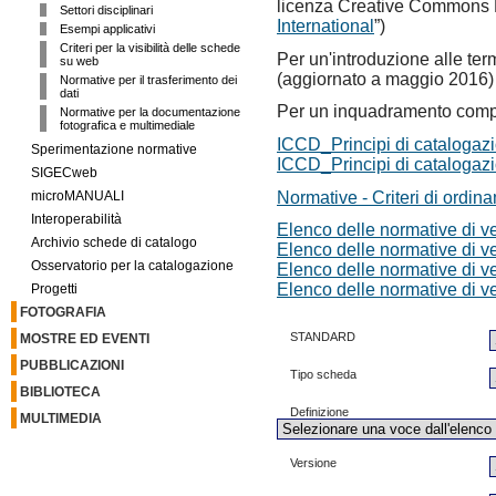
licenza Creative Commons 
Settori disciplinari
International
”)
Esempi applicativi
Criteri per la visibilità delle schede
Per un'introduzione alle ter
su web
(aggiornato a maggio 2016)
Normative per il trasferimento dei
dati
Per un inquadramento comp
Normative per la documentazione
fotografica e multimediale
ICCD_Principi di catalog
Sperimentazione normative
ICCD_Principi di catalog
SIGECweb
Normative - Criteri di ordin
microMANUALI
Interoperabilità
Elenco delle normative di v
Archivio schede di catalogo
Elenco delle normative di v
Osservatorio per la catalogazione
Elenco delle normative di v
Elenco delle normative di v
Progetti
FOTOGRAFIA
STANDARD
MOSTRE ED EVENTI
PUBBLICAZIONI
Tipo scheda
BIBLIOTECA
Definizione
MULTIMEDIA
Versione