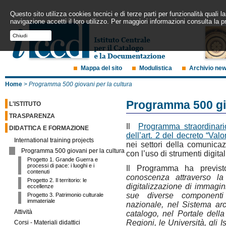
Questo sito utilizza cookies tecnici e di terze parti per funzionalità quali
navigazione accetti il loro utilizzo. Per maggiori informazioni consulta la p
Chiudi
Mappa del sito
Modulistica
Archivio ne
Home
>
Programma 500 giovani per la cultura
Programma 500 gio
L'ISTITUTO
TRASPARENZA
Il
Programma straordinari
DIDATTICA E FORMAZIONE
dell’art. 2 del decreto “Valo
International training projects
nei settori della comunicaz
Programma 500 giovani per la cultura
con l’uso di strumenti digital
Progetto 1. Grande Guerra e
processi di pace: i luoghi e i
Il Programma ha previs
contenuti
conoscenza attraverso la 
Progetto 2. Il territorio: le
digitalizzazione di immagin
eccellenze
sue diverse componenti p
Progetto 3. Patrimonio culturale
immateriale
nazionale, nel Sistema arc
Attività
catalogo, nel Portale della
Regioni, le Università, gli Isti
Corsi - Materiali didattici