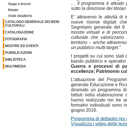
… Il programma è attuato pre
Stage e tirocini
sotto la direzione dei titolari
Master
Visite didattiche
E’ attraverso le attività d
nuove risorse digitali c
CATALOGO GENERALE DEI BENI
CULTURALI
Segretario generale del 6
mostre virtuali e di percors
CATALOGAZIONE
culturale che valorizzano 
FOTOGRAFIA
territorio – anche attravers
MOSTRE ED EVENTI
un pubblico multi-target.”
PUBBLICAZIONI
I progetti su cui sono stati
BIBLIOTECA
bando pubblico e operativi 
Guerra e processi di pace
MULTIMEDIA
eccellenze; Patrimonio cul
L’attuazione del Programm
generale Educazione e Ricer
diramato un programma di de
Istituti nella elaborazione 
hanno realizzato nei tre amb
formativi individuali sono 
giugno 2016.
Programma di dettaglio (ex
Visualizza i video delle lezio