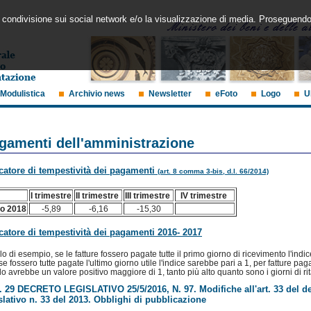
 la condivisione sui social network e/o la visualizzazione di media. Proseguendo
Modulistica
Archivio news
Newsletter
eFoto
Logo
U
gamenti dell'amministrazione
catore di tempestività dei pagamenti
(art. 8 comma 3-bis, d.l. 66/2014)
I trimestre
II trimestre
III trimestre
IV trimestre
o 2018
-5,89
-6,16
-15,30
catore di tempestività dei pagamenti 2016- 2017
olo di esempio, se le fatture fossero pagate tutte il primo giorno di ricevimento l'ind
se fossero tutte pagate l'ultimo giorno utile l'indice sarebbe pari a 1, per fatture pag
do avrebbe un valore positivo maggiore di 1, tanto più alto quanto sono i giorni di ri
 29 DECRETO LEGISLATIVO 25/5/2016, N. 97. Modifiche all'art. 33 del d
slativo n. 33 del 2013. Obblighi di pubblicazione