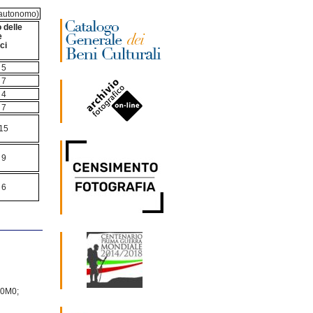
. autonomo)
 delle
e
tirici
5
7
4
7
15
9
6
900M0;