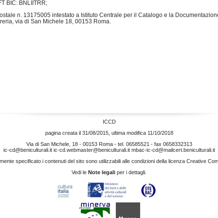
T BIC: BNLIITRR;
postale n. 13175005 intestato a Istituto Centrale per il Catalogo e la Documentazion
reria, via di San Michele 18, 00153 Roma.
ICCD
pagina creata il 31/08/2015, ultima modifica 11/10/2018
Via di San Michele, 18 - 00153 Roma - tel. 06585521 - fax 0658332313
ic-cd@beniculturali.it
ic-cd.webmaster@beniculturali.it
mbac-ic-cd@mailcert.beniculturali.it
nte specificato i contenuti del sito sono utilizzabili alle condizioni della licenza
Creative Co
Vedi le
Note legali
per i dettagli.