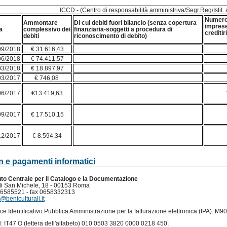
ICCD - (Centro di responsabilità amministriva/Segr.Reg/Istit
Numero
Ammontare
Di cui debiti fuori bilancio (senza copertura
impres
a
complessivo dei
finanziaria-soggetti a procedura di
credi
debiti
riconoscimento di debito)
09/2018
€ 31.616,43
06/2018
€ 74.411,57
03/2018
€ 18.897,97
03/2017
€ 746,08
06/2017
€13.419,63
09/2017
€ 17.510,15
12/2017
€ 8.594,34
n e pagamenti informatici
tuto Centrale per il Catalogo e la Documentazione
di San Michele, 18 - 00153 Roma
 06585521 - fax 0658332313
@beniculturali.it
ce Identificativo Pubblica Amministrazione per la fatturazione elettronica (IPA): M
: IT47 O (lettera dell'alfabeto) 010 0503 3820 0000 0218 450;