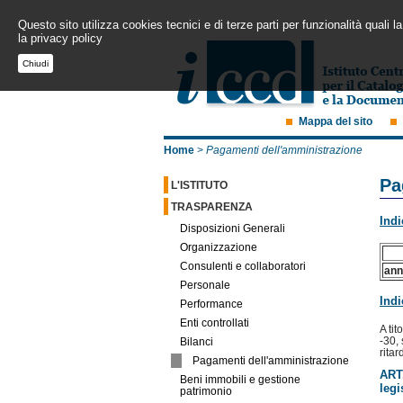
Questo sito utilizza cookies tecnici e di terze parti per funzionalità quali
la privacy policy
Chiudi
Mappa del sito
Home
>
Pagamenti dell'amministrazione
Pa
L'ISTITUTO
TRASPARENZA
Indi
Disposizioni Generali
Organizzazione
Consulenti e collaboratori
ann
Personale
Indi
Performance
Enti controllati
A tit
-30, 
Bilanci
ritar
Pagamenti dell'amministrazione
ART.
Beni immobili e gestione
legi
patrimonio