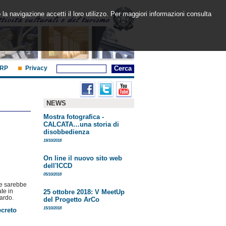
 la navigazione accetti il loro utilizzo. Per maggiori informazioni consulta
RP
Privacy
NEWS
Mostra fotografica -
CALCATA…una storia di
disobbedienza
19/10/2018
On line il nuovo sito web
dell'ICCD
05/10/2018
ice sarebbe
ate in
25 ottobre 2018: V MeetUp
tardo.
del Progetto ArCo
15/10/2018
ecreto