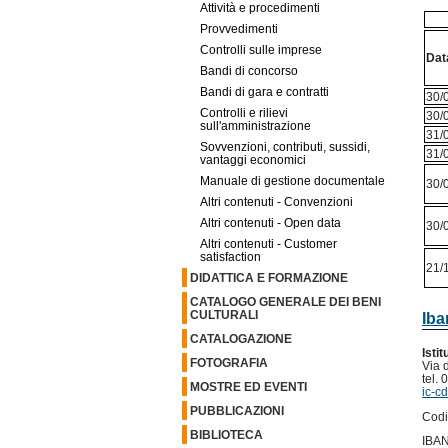
Attività e procedimenti
Provvedimenti
Controlli sulle imprese
Dat
Bandi di concorso
Bandi di gara e contratti
30/
Controlli e rilievi
30/
sull'amministrazione
31/
Sovvenzioni, contributi, sussidi,
31/
vantaggi economici
Manuale di gestione documentale
30/
Altri contenuti - Convenzioni
Altri contenuti - Open data
30/
Altri contenuti - Customer
satisfaction
21/
DIDATTICA E FORMAZIONE
CATALOGO GENERALE DEI BENI
CULTURALI
Iba
CATALOGAZIONE
Isti
FOTOGRAFIA
Via 
tel.
MOSTRE ED EVENTI
ic-cd
PUBBLICAZIONI
Codi
BIBLIOTECA
IBAN