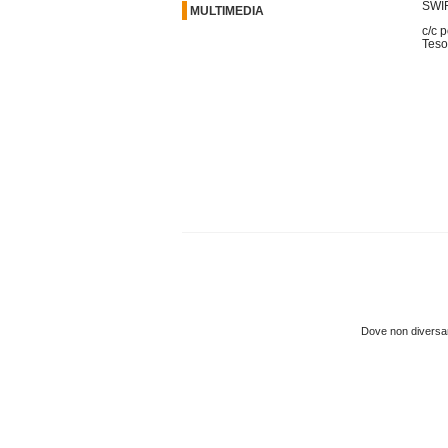
SWIF
MULTIMEDIA
c/c 
Teso
Dove non diversame