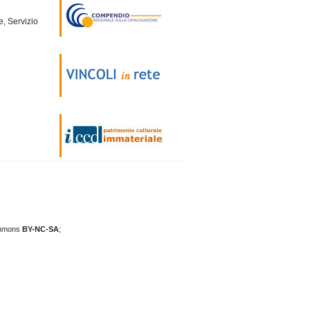
e, Servizio
mmons
BY-NC-SA
;