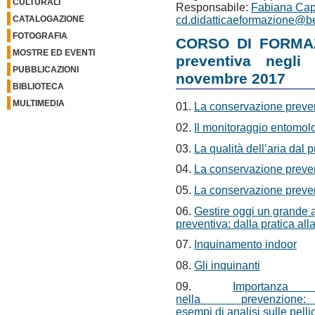
CULTURALI
Responsabile:
Fabiana Ca
CATALOGAZIONE
cd.didatticaeformazione@ben
FOTOGRAFIA
CORSO DI FORMAZ
MOSTRE ED EVENTI
preventiva negli
PUBBLICAZIONI
novembre 2017
BIBLIOTECA
MULTIMEDIA
01.
La conservazione preventi
02.
Il monitoraggio entomol
03.
La qualità dell’aria dal 
04.
La conservazione preventi
05.
La conservazione prevent
06.
Gestire oggi un grande a
preventiva: dalla pratica alla
07.
Inquinamento indoor
08.
Gli inquinanti
09.
Importanza
nella prevenzi
esempi di analisi sulle pelli