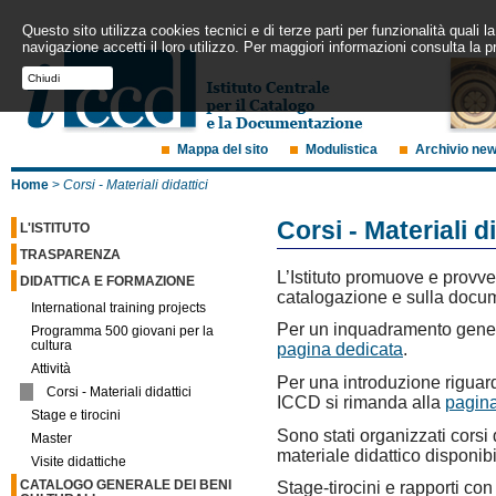
Questo sito utilizza cookies tecnici e di terze parti per funzionalità quali
navigazione accetti il loro utilizzo. Per maggiori informazioni consulta la p
Chiudi
Mappa del sito
Modulistica
Archivio ne
Home
>
Corsi - Materiali didattici
Corsi - Materiali di
L'ISTITUTO
TRASPARENZA
L’Istituto promuove e provve
DIDATTICA E FORMAZIONE
catalogazione e sulla docum
International training projects
Per un inquadramento gener
Programma 500 giovani per la
cultura
pagina dedicata
.
Attività
Per una introduzione riguard
Corsi - Materiali didattici
ICCD si rimanda alla
pagina
Stage e tirocini
Sono stati organizzati corsi 
Master
materiale didattico disponib
Visite didattiche
CATALOGO GENERALE DEI BENI
Stage-tirocini e rapporti con