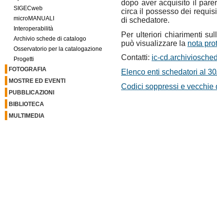
dopo aver acquisito il par
SIGECweb
circa il possesso dei requisi
microMANUALI
di schedatore.
Interoperabilità
Per ulteriori chiarimenti su
Archivio schede di catalogo
può visualizzare la
nota pro
Osservatorio per la catalogazione
Contatti:
ic-cd.archiviosched
Progetti
FOTOGRAFIA
Elenco enti schedatori al 3
MOSTRE ED EVENTI
Codici soppressi e vecchie
PUBBLICAZIONI
BIBLIOTECA
MULTIMEDIA