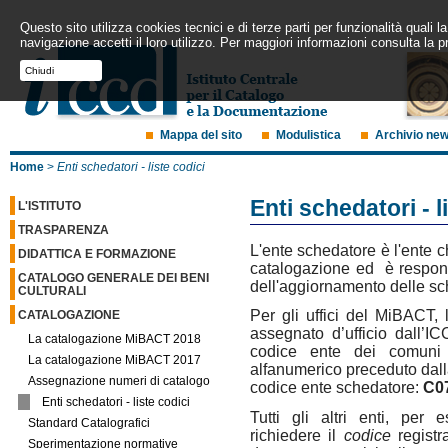
Questo sito utilizza cookies tecnici e di terze parti per funzionalità quali
navigazione accetti il loro utilizzo. Per maggiori informazioni consulta la p
Chiudi
Mappa del sito
Modulistica
Archivio ne
Home
>
Enti schedatori - liste codici
Enti schedatori - l
L'ISTITUTO
TRASPARENZA
L'ente schedatore è l'ente 
DIDATTICA E FORMAZIONE
catalogazione ed è responsa
CATALOGO GENERALE DEI BENI
dell'aggiornamento delle sc
CULTURALI
Per gli uffici del MiBACT, 
CATALOGAZIONE
assegnato d’ufficio dall’
La catalogazione MiBACT 2018
codice ente dei comuni 
La catalogazione MiBACT 2017
alfanumerico preceduto dall
Assegnazione numeri di catalogo
codice ente schedatore:
C0
Enti schedatori - liste codici
Tutti gli altri enti, per 
Standard Catalografici
richiedere il
codice
regist
Sperimentazione normative