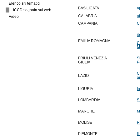
Elenco siti tematici
BASILICATA
a
ICCD segnala sul web
CALABRIA
at
Video
C
CAMPANIA
i
EMILIA ROMAGNA
C
M
FRIULI VENEZIA
S
GIULIA
P
C
LAZIO
a
LIGURIA
I
LOMBARDIA
S
MARCHE
M
MOLISE
R
PIEMONTE
I