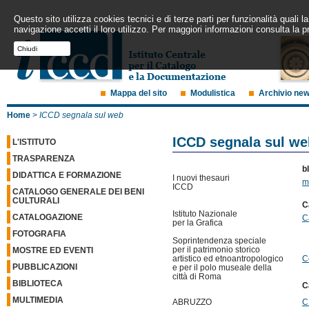
Questo sito utilizza cookies tecnici e di terze parti per funzionalità quali
navigazione accetti il loro utilizzo. Per maggiori informazioni consulta la p
Chiudi
Mappa del sito
Modulistica
Archivio ne
Home
>
ICCD segnala sul web
ICCD segnala sul we
L'ISTITUTO
TRASPARENZA
b
DIDATTICA E FORMAZIONE
I nuovi thesauri
m
ICCD
CATALOGO GENERALE DEI BENI
CULTURALI
C
Istituto Nazionale
CATALOGAZIONE
C
per la Grafica
FOTOGRAFIA
Soprintendenza speciale
per il patrimonio storico
MOSTRE ED EVENTI
artistico ed etnoantropologico
C
PUBBLICAZIONI
e per il polo museale della
città di Roma
BIBLIOTECA
C
MULTIMEDIA
ABRUZZO
C