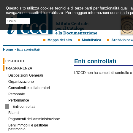
Questo sito utilizza cookies tecnici e di terze parti per funzionalità quali
navigazione accetti il loro utilizzo. Per maggiori informazioni consulta la p
Chiudi
Mappa del sito
Modulistica
Archivio ne
Home
>
Enti controllati
Enti controllati
L'ISTITUTO
TRASPARENZA
L’ICCD non ha compiti di controllo o v
Disposizioni Generali
Organizzazione
Consulenti e collaboratori
Personale
Performance
Enti controllati
Bilanci
Pagamenti dell'amministrazione
Beni immobili e gestione
patrimonio