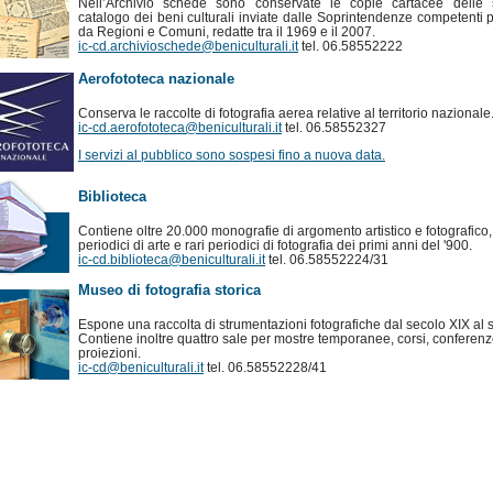
Nell’Archivio schede sono conservate le copie cartacee delle
catalogo dei beni culturali inviate dalle Soprintendenze competenti p
da Regioni e Comuni, redatte tra il 1969 e il 2007.
ic-cd.archivioschede@beniculturali.it
tel. 06.58552222
Aerofototeca nazionale
Conserva le raccolte di fotografia aerea relative al territorio nazionale
ic-cd.aerofototeca@beniculturali.it
tel. 06.58552327
I servizi al pubblico sono sospesi fino a nuova data.
Biblioteca
Contiene oltre 20.000 monografie di argomento artistico e fotografico
periodici di arte e rari periodici di fotografia dei primi anni del '900.
ic-cd.biblioteca@beniculturali.it
tel. 06.58552224/31
Museo di fotografia storica
Espone una raccolta di strumentazioni fotografiche dal secolo XIX al 
Contiene inoltre quattro sale per mostre temporanee, corsi, conferenz
proiezioni.
ic-cd@beniculturali.it
tel. 06.58552228/41