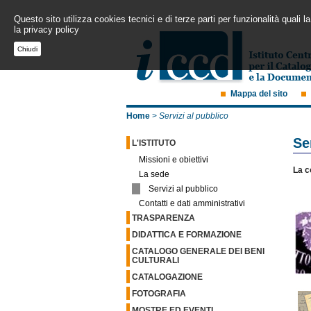
Questo sito utilizza cookies tecnici e di terze parti per funzionalità quali
la privacy policy
Chiudi
Mappa del sito
Home
>
Servizi al pubblico
Se
L'ISTITUTO
Missioni e obiettivi
La c
La sede
Servizi al pubblico
Contatti e dati amministrativi
TRASPARENZA
DIDATTICA E FORMAZIONE
CATALOGO GENERALE DEI BENI
CULTURALI
CATALOGAZIONE
FOTOGRAFIA
MOSTRE ED EVENTI