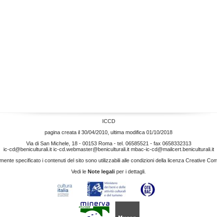
ICCD
pagina creata il 30/04/2010, ultima modifica 01/10/2018
Via di San Michele, 18 - 00153 Roma - tel. 06585521 - fax 0658332313
ic-cd@beniculturali.it
ic-cd.webmaster@beniculturali.it
mbac-ic-cd@mailcert.beniculturali.it
nte specificato i contenuti del sito sono utilizzabili alle condizioni della licenza
Creative Co
Vedi le
Note legali
per i dettagli.