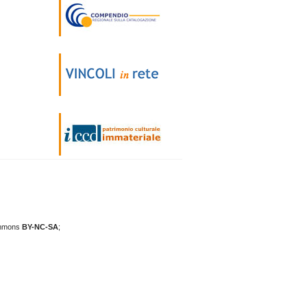
mmons
BY-NC-SA
;