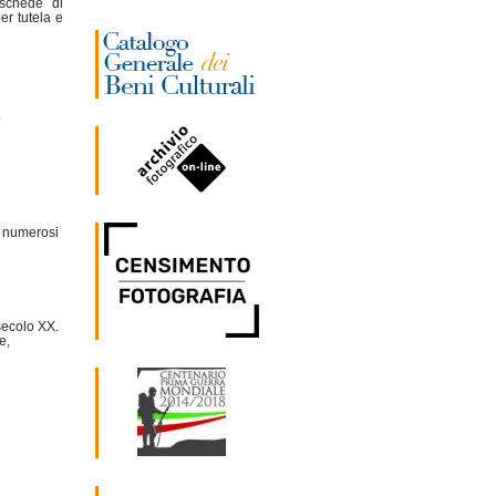
 schede di
er tutela e
.
, numerosi
secolo XX.
e,