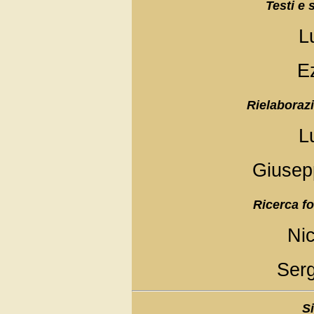
Testi e 
L
Ez
Rielaborazi
L
Giusep
Ricerca fo
Ni
Serg
Si