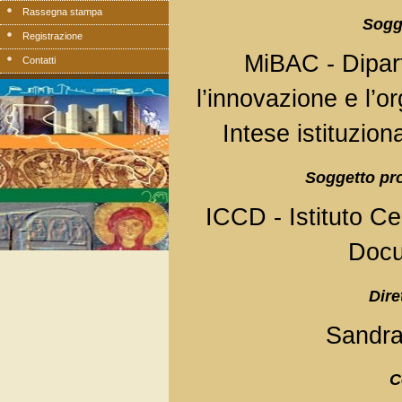
Rassegna stampa
Sogg
Registrazione
MiBAC - Dipart
Contatti
l’innovazione e l’o
Intese istituzion
Soggetto pro
ICCD - Istituto Ce
Docu
Dire
Sandra
C