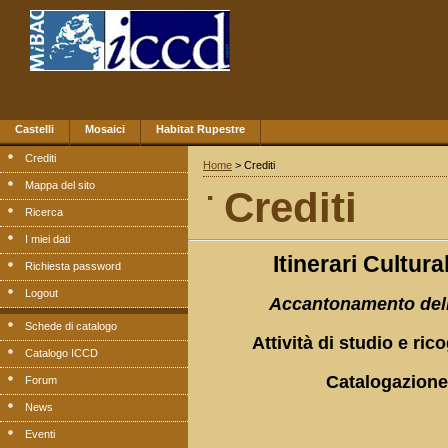
Castelli
Mosaici
Habitat Rupestre
Crediti
Home
> Crediti
.
Mappa del sito
Crediti
Ricerca
I miei dati
Itinerari Cultur
Richiesta password
Logout
Accantonamento delib
Schede di catalogo
Attività di studio e ri
Catalogo ICCD
Catalogazione 
Forum
News
Eventi