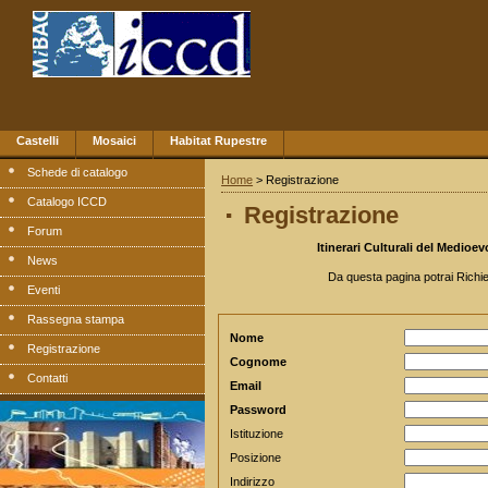
Castelli
Mosaici
Habitat Rupestre
Schede di catalogo
Home
> Registrazione
.
Catalogo ICCD
Registrazione
Forum
Itinerari Culturali del Medio
News
Da questa pagina potrai Richie
Eventi
Rassegna stampa
Nome
Registrazione
Cognome
Contatti
Email
Password
Istituzione
Posizione
Indirizzo