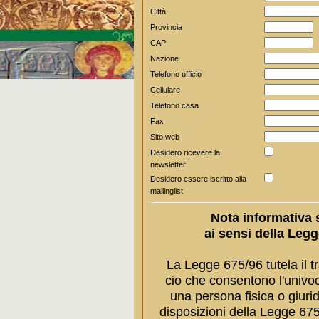
Città
Provincia
CAP
Nazione
Telefono ufficio
Cellulare
Telefono casa
Fax
Sito web
Desidero ricevere la
newsletter
Desidero essere iscritto alla
mailinglist
Nota informativa s
ai sensi della Leg
La Legge 675/96 tutela il tr
cio che consentono l'univoca
una persona fisica o giuri
disposizioni della Legge 67