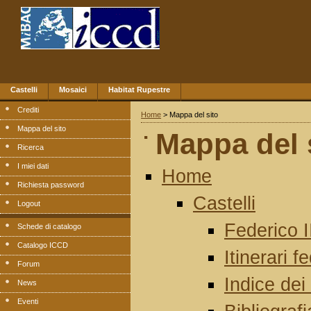
Castelli
Mosaici
Habitat Rupestre
Crediti
Home
> Mappa del sito
.
Mappa del sito
Mappa del 
Ricerca
I miei dati
Home
Richiesta password
Castelli
Logout
Federico II
Schede di catalogo
Catalogo ICCD
Itinerari f
Forum
Indice dei 
News
Eventi