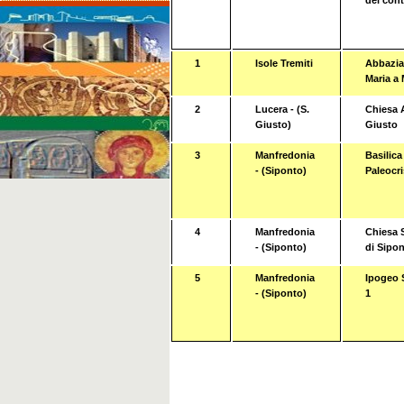
del cont
1
Isole Tremiti
Abbazia 
Maria a 
2
Lucera - (S.
Chiesa A
Giusto)
Giusto
3
Manfredonia
Basilica
- (Siponto)
Paleocri
4
Manfredonia
Chiesa S
- (Siponto)
di Sipo
5
Manfredonia
Ipogeo 
- (Siponto)
1