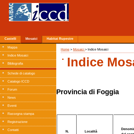
Castelli
Mosaici
Habitat Rupestre
Mappa
Home
>
Mosaici
> Indice Mosaici
.
Indice Mosaici
Indice Mos
Bibliografia
Schede di catalogo
Catalogo ICCD
Forum
Provincia di Foggia
News
Eventi
Rassegna stampa
Registrazione
Denomi
Contatti
N.
Località