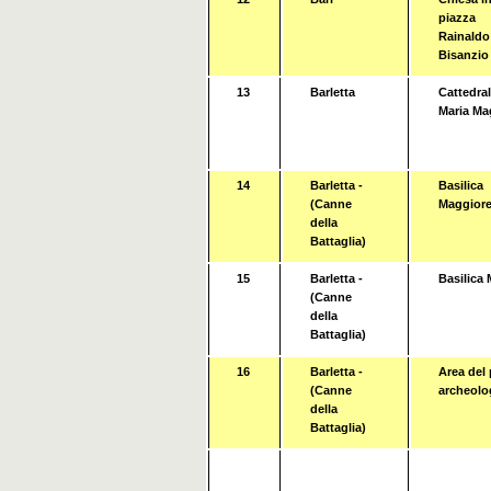
piazza
Rainaldo
Bisanzio
13
Barletta
Cattedral
Maria Ma
14
Barletta -
Basilica
(Canne
Maggior
della
Battaglia)
15
Barletta -
Basilica 
(Canne
della
Battaglia)
16
Barletta -
Area del
(Canne
archeolo
della
Battaglia)