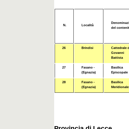
Denominaz
N.
Località
del conteni
26
Brindisi
Cattedrale d
Govanni
Battista
27
Fasano -
Basilica
(Egnazia)
Episcopale
28
Fasano -
Basilica
(Egnazia)
Meridionale
Provincia di Lecce