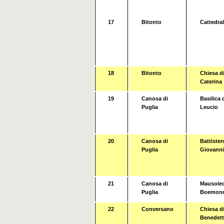
17
Bitonto
Cattedra
18
Bitonto
Chiesa di
Caterina
19
Canosa di
Basilica d
Puglia
Leucio
20
Canosa di
Battister
Puglia
Giovanni
21
Canosa di
Mausoleo
Puglia
Boemon
22
Conversano
Chiesa di
Benedet