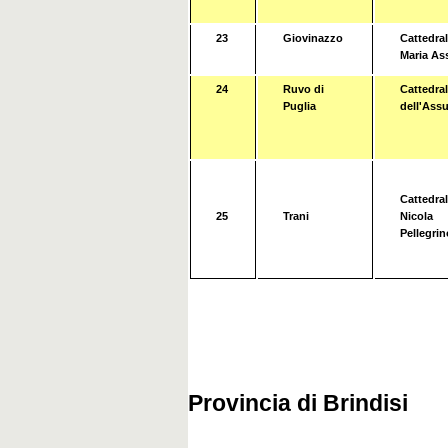
23
Giovinazzo
Cattedral
Maria As
24
Ruvo di
Cattedra
Puglia
dell'Ass
Cattedral
25
Trani
Nicola
Pellegrin
Provincia di Brindisi