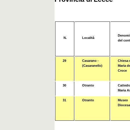
Denomi
N.
Località
del con
29
Casarano -
Chiesa d
(Casaranello)
Maria de
Croce
30
Otranto
Cattedra
Maria A
31
Otranto
Museo
Dioces