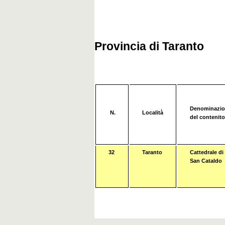
Provincia di Taranto
Denominazio
N.
Località
del contenito
32
Taranto
Cattedrale di
San Cataldo