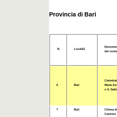
Provincia di Bari
Denomin
N.
Località
del conte
Cattedral
6
Bari
Maria As
o S. Sab
7
Bari
Chiesa d
Carmine