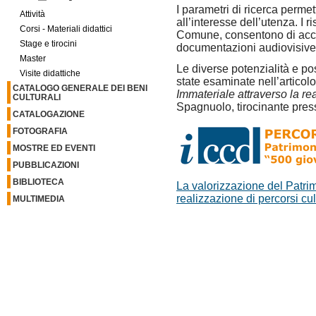
I parametri di ricerca perme
Attività
all’interesse dell’utenza. I ri
Corsi - Materiali didattici
Comune, consentono di acced
Stage e tirocini
documentazioni audiovisive
Master
Le diverse potenzialità e pos
Visite didattiche
state esaminate nell’articol
CATALOGO GENERALE DEI BENI
Immateriale attraverso la rea
CULTURALI
Spagnuolo, tirocinante pres
CATALOGAZIONE
FOTOGRAFIA
MOSTRE ED EVENTI
PUBBLICAZIONI
BIBLIOTECA
La valorizzazione del Patrim
realizzazione di percorsi c
MULTIMEDIA