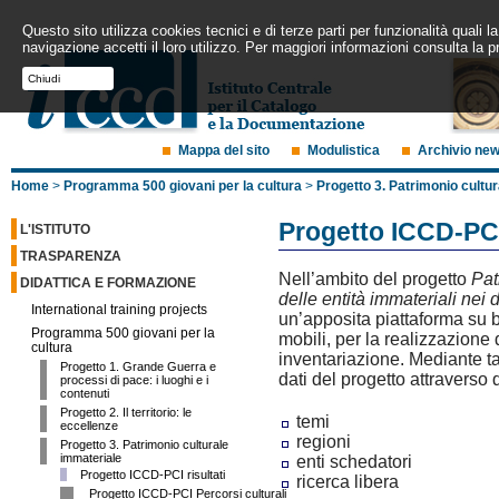
Questo sito utilizza cookies tecnici e di terze parti per funzionalità quali
navigazione accetti il loro utilizzo. Per maggiori informazioni consulta la p
Chiudi
Mappa del sito
Modulistica
Archivio ne
Home
>
Programma 500 giovani per la cultura
>
Progetto 3. Patrimonio cultu
Progetto ICCD-PCI
L'ISTITUTO
TRASPARENZA
Nell’ambito del progetto
Pat
DIDATTICA E FORMAZIONE
delle entità immateriali nei
International training projects
un’apposita piattaforma su b
Programma 500 giovani per la
mobili, per la realizzazione 
cultura
inventariazione. Mediante ta
Progetto 1. Grande Guerra e
dati del progetto attraverso 
processi di pace: i luoghi e i
contenuti
Progetto 2. Il territorio: le
temi
eccellenze
regioni
Progetto 3. Patrimonio culturale
immateriale
enti schedatori
Progetto ICCD-PCI risultati
ricerca libera
Progetto ICCD-PCI Percorsi culturali