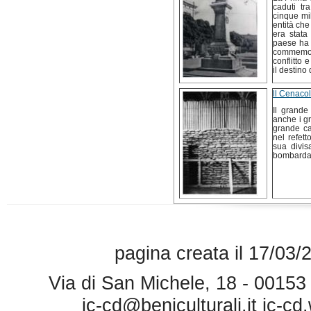
caduti tr
cinque mil
entità ch
era stata
paese ha 
commemora
conflitto 
il destino
ll Cenacol
Il grande
anche i g
grande ca
nel refet
sua divis
bombarda
pagina creata il 17/03/
Via di San Michele, 18 - 0015
ic-cd@beniculturali.it
ic-cd