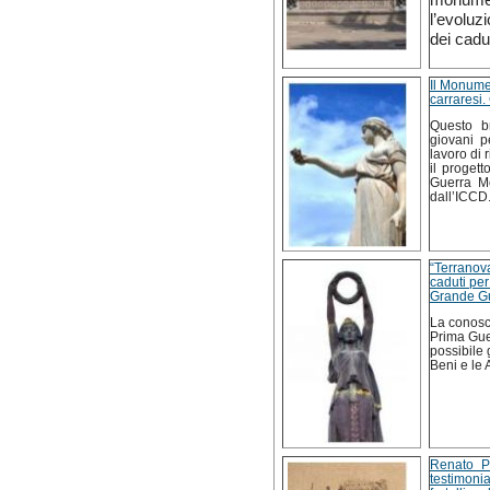
l’evoluz
dei c
Il Monume
carraresi.
Questo b
giovani p
lavoro di 
il proget
Guerra Mo
dall’ICCD
“Terranova
caduti per
Grande Gue
La conosc
Prima Guer
possibile 
Beni e le A
Renato Pi
testimoni