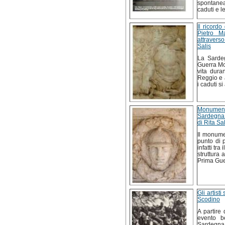
spontanea,
caduti e l
Il ricordo
Pietro M
attravers
Salis
La Sardeg
Guerra Mon
vita duran
Reggio e a
i caduti si
Monumento
Sardegna 
di Rita Sal
Il monume
punto di p
infatti tra
struttura 
Prima Gue
Gli artist
Scodino
A partire
evento b
Sardegna