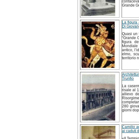
confaceva 
Grande G
La figura
Di Giovan
Quasi un t
“Grande Gu
figura d
Mondiale 
antico, l’
elmo, scu
territorio
Architettu
Trunfio
La caser
risale al
allievo d
Risorgim
completam
280 giova
giorni dop
Camillo au
ai caduti 
«Il Tempio