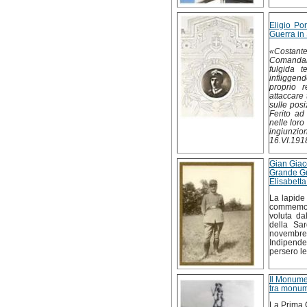
Eligio Po
Guerra in
«Costante
Comandan
fulgida t
infliggen
proprio r
attaccare 
sulle pos
Ferito ad
nelle loro
ingiunzion
16.VI.191
Gian Giac
Grande Gu
Elisabett
La lapide
commemora
voluta da
della Sar
novembre 
Indipende
persero le
Il Monume
tra monume
La Prima 