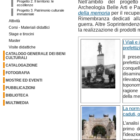
Nell'ambito del progetto
Progetto 2. Il territorio: le
eccellenze
Archeologia Belle Arti e Pa
Progetto 3. Patrimonio culturale
della memoria
per il recupe
immateriale
Rimembranza dedicati al
Attività
guerra. Altre Soprintendenze 
Corsi - Materiali didattici
la realizzazione di prodotti
Stage e tirocini
Master
I Viali 
prefetti
Visite didattiche
CATALOGO GENERALE DEI BENI
Il pres
CULTURALI
prefetti
CATALOGAZIONE
conquel
FOTOGRAFIA
disamina
rilevato
MOSTRE ED EVENTI
toponoma
PUBBLICAZIONI
ragione 
BIBLIOTECA
della me
MULTIMEDIA
La norma
caduti, 
L’analis
primo d
l’ideaz
monumen