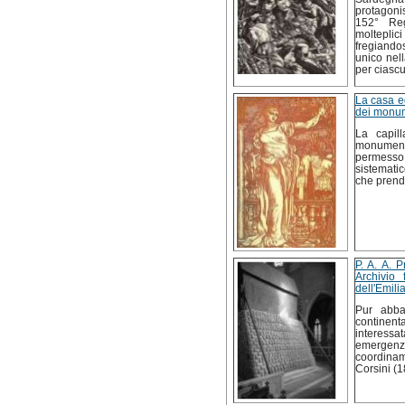
protagoni
152° Reg
molteplici
fregiando
unico nell
per ciasc
La casa e
dei monum
La capill
monumenti
permesso
sistematic
che prendo
P. A. A. 
Archivio 
dell'Emili
Pur abba
continent
interess
emergenze
coordinam
Corsini (1