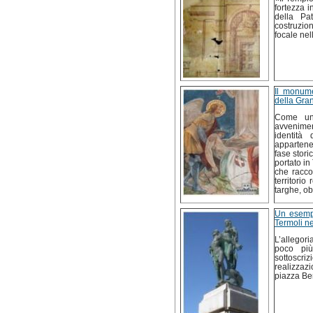
fortezza i
della Pa
costruzion
focale nel
Il monume
della Gra
Come un 
avvenimen
identità
appartenen
fase stori
portato in
che racco
territorio
targhe, o
Un esempio
Termoli n
L’allegor
poco più
sottoscriz
realizzaz
piazza Ben