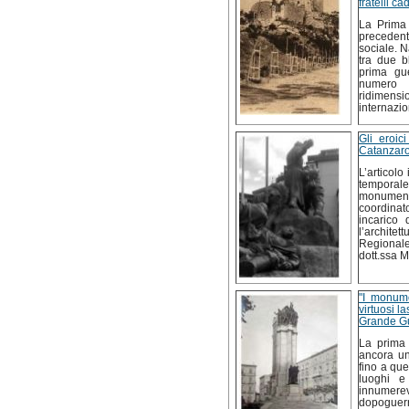
fratelli c
La Prima 
precedenti
sociale. N
tra due b
prima gu
numero 
ridimens
internazio
Gli eroic
Catanzaro
L’articolo
temporal
monumenta
coordinato
incarico 
l’architet
Regionale 
dott.ssa M
"I monumen
virtuosi l
Grande Gue
La prima 
ancora un 
fino a qu
luoghi e
innumere
dopoguerr