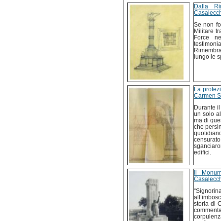
Dalla Ri
Casalecch
Se non fos
Militare t
Force n
testimoni
Rimembran
lungo le 
La protez
Carmen S
Durante il
un solo a
ma di que
che persino
quotidian
censurat
sganciar
edifici.
Il Monum
Casalecch
“Signori
all’imbos
storia di 
commenta
corpulenz