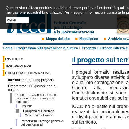
Questo sito utilizza cookies tecnici e di terze parti per funzionalità quali
navigazione accetti il loro utilizzo. Per maggiori informazioni consulta la p
Chiudi
Mappa del sito
Modulistica
Archivio ne
Home
>
Programma 500 giovani per la cultura
>
Progetto 1. Grande Guerra e p
Il progetto sul terr
L'ISTITUTO
TRASPARENZA
I progetti formativi realiz
DIDATTICA E FORMAZIONE
sviluppato diverse attività:
International training projects
e alla loro catalogazione, a
Programma 500 giovani per la
Guerra, alla integraz
cultura
Contestualmente si sono s
Progetto 1. Grande Guerra e
tematici ora pubblicati sul s
processi di pace: i luoghi e i
contenuti
ICCD ha allestito sul propri
I risultati
Il progetto sul territorio
realizzati dai tirocinanti p
Mostre virtuali online
di divulgazione e ampia vis
Percorsi su Catalogo generale
sul territorio.
dei beni culturali