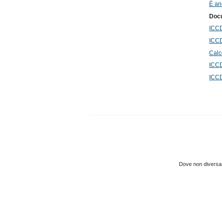
È an
Docu
ICCD
ICCD
Calc
ICCD
ICCD
Dove non diversame