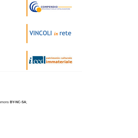
mmons
BY-NC-SA
;