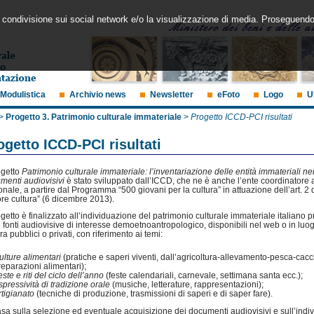
 la condivisione sui social network e/o la visualizzazione di media. Proseguendo
Modulistica
Archivio news
Newsletter
eFoto
Logo
U
>
Progetto 3. Patrimonio culturale immateriale
>
Progetto ICCD-PCI risultati
ogetto ICCD-PCI risultati
ogetto
Patrimonio culturale immateriale: l’inventariazione delle entità immateriali ne
menti audiovisivi
è stato sviluppato dall’ICCD, che ne è anche l’ente coordinatore a
onale, a partire dal Programma “500 giovani per la cultura” in attuazione dell’art. 2 
ore cultura” (6 dicembre 2013).
rogetto è finalizzato all’individuazione del patrimonio culturale immateriale italiano
e fonti audiovisive di interesse demoetnoantropologico, disponibili nel web o in luog
ra pubblici o privati, con riferimento ai temi:
ulture alimentari
(pratiche e saperi viventi, dall’agricoltura-allevamento-pesca-cacci
reparazioni alimentari);
ste e riti del ciclo dell’anno
(feste calendariali, carnevale, settimana santa ecc.);
spressività di tradizione orale
(musiche, letterature, rappresentazioni);
rtigianato
(tecniche di produzione, trasmissioni di saperi e di saper fare).
asa sulla selezione ed eventuale acquisizione dei documenti audiovisivi e sull’indi