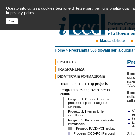
Questo sito utilizza cookies tecnici e di terze parti per funzionalità quali
la privacy policy
Chiudi
Mappa del sito
Home
>
Programma 500 giovani per la cultura
Pr
L'ISTITUTO
TRASPARENZA
Il pr
DIDATTICA E FORMAZIONE
docu
nazi
International training projects
“Val
Programma 500 giovani per la
Il p
cultura
nell
Progetto 1. Grande Guerra e
cultu
processi di pace: i luoghi e i
contenuti
C
Progetto 2. Il territorio: le
p
eccellenze
Fe
Progetto 3. Patrimonio culturale
E
immateriale
A
Progetto ICCD-PCI risultati
Si b
Progetto ICCD-PCI Percorsi