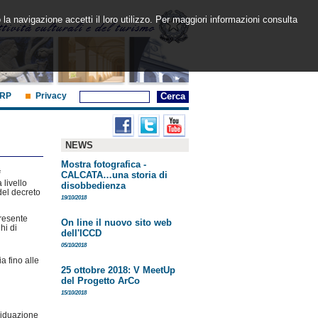
 la navigazione accetti il loro utilizzo. Per maggiori informazioni consulta
RP
Privacy
NEWS
Mostra fotografica -
i
CALCATA…una storia di
 livello
disobbedienza
del decreto
19/10/2018
 presente
On line il nuovo sito web
hi di
dell'ICCD
05/10/2018
a fino alle
25 ottobre 2018: V MeetUp
del Progetto ArCo
15/10/2018
viduazione