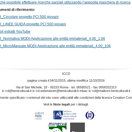
che possibile effettuare ricerche parziali utilizzando l’apposita maschera di ricerca
menti di riferimento:
_Circolare progetto PCI 500 giovani
_LINEE GUIDA progetto PCI 500 giovani
oli estratti YouTube
_Normativa MODI-Applicazione alle entità immateriali_4.00_1.06
_MicroManuale MODI-Applicazione alle entità immateriali_4.00_106
ICCD
pagina creata il 04/11/2015, ultima modifica 11/10/2016
Via di San Michele, 18 - 00153 Roma - tel. 06585521 - fax 0658332313
ic-cd@beniculturali.it
ic-cd.webmaster@beniculturali.it
mbac-ic-cd@mailcert.beniculturali.it
nte specificato i contenuti del sito sono utilizzabili alle condizioni della licenza
Creative Co
Vedi le
Note legali
per i dettagli.