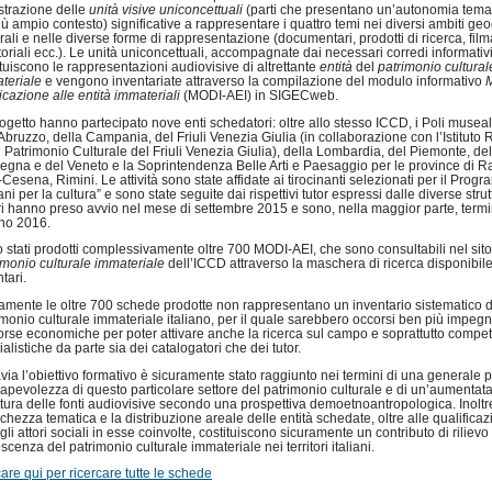
strazione delle
unità visive uniconcettuali
(parti che presentano un’autonomia temat
iù ampio contesto) significative a rappresentare i quattro temi nei diversi ambiti geo
rali e nelle diverse forme di rappresentazione (documentari, prodotti di ricerca, film
oriali ecc.). Le unità uniconcettuali, accompagnate dai necessari corredi informativi
ituiscono le rappresentazioni audiovisive di altrettante
entità
del
patrimonio cultural
teriale
e vengono inventariate attraverso la compilazione del modulo informativo
icazione alle entità immateriali
(MODI-AEI) in SIGECweb.
rogetto hanno partecipato nove enti schedatori: oltre allo stesso ICCD, i Poli museal
’Abruzzo, della Campania, del Friuli Venezia Giulia (in collaborazione con l’Istituto
il Patrimonio Culturale del Friuli Venezia Giulia), della Lombardia, del Piemonte, del
egna e del Veneto e la Soprintendenza Belle Arti e Paesaggio per le province di 
-Cesena, Rimini. Le attività sono state affidate ai tirocinanti selezionati per il Pro
ni per la cultura” e sono state seguite dai rispettivi tutor espressi dalle diverse strutt
ri hanno preso avvio nel mese di settembre 2015 e sono, nella maggior parte, termin
no 2016.
 stati prodotti complessivamente oltre 700 MODI-AEI, che sono consultabili nel sito
imonio culturale immateriale
dell’ICCD attraverso la maschera di ricerca disponibile
tari.
amente le oltre 700 schede prodotte non rappresentano un inventario sistematico d
imonio culturale immateriale italiano, per il quale sarebbero occorsi ben più impegn
sorse economiche per poter attivare anche la ricerca sul campo e soprattutto compe
alistiche da parte sia dei catalogatori che dei tutor.
avia l’obiettivo formativo è sicuramente stato raggiunto nei termini di una generale 
apevolezza di questo particolare settore del patrimonio culturale e di un’aumentat
ettura delle fonti audiovisive secondo una prospettiva demoetnoantropologica. Inoltre
cchezza tematica e la distribuzione areale delle entità schedate, oltre alle qualificaz
 gli attori sociali in esse coinvolte, costituiscono sicuramente un contributo di rilievo
cenza del patrimonio culturale immateriale nei territori italiani.
care qui per ricercare tutte le schede