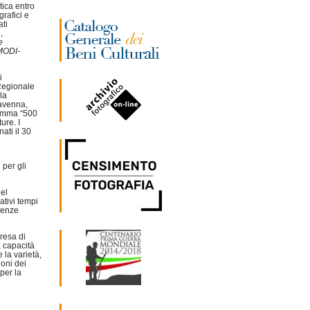
ica entro
grafici e
ati
,
e
MODI-
i
 Regionale
la
Ravenna,
gramma “500
ure. I
ati il 30
 per gli
el
ativi tempi
tenze
presa di
a capacità
 la varietà,
ioni dei
 per la