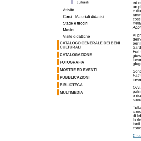
culturali
ed e
un p
Attività
cultu
amat
Corsi - Materiali didattici
cost
imma
Stage e tirocini
Appl
Master
Al p
Visite didattiche
dell
CATALOGO GENERALE DEI BENI
per 
CULTURALI
Sard
Forlì
CATALOGAZIONE
giova
lavo
FOTOGRAFIA
giug
MOSTRE ED EVENTI
Sono
Patr
PUBBLICAZIONI
inven
BIBLIOTECA
Ovvi
patr
MULTIMEDIA
e ri
speci
Tutt
cons
di l
la ri
tanti
conos
Clic