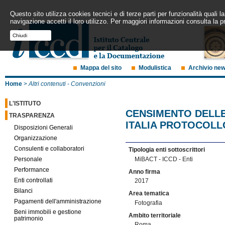
Questo sito utilizza cookies tecnici e di terze parti per funzionalità quali
navigazione accetti il loro utilizzo. Per maggiori informazioni consulta la p
Chiudi
Mappa del sito
Modulistica
Archivio ne
Home
>
Altri contenuti - Convenzioni
L'ISTITUTO
CENSIMENTO DELLE
TRASPARENZA
ITALIA PROTOCOLLO
Disposizioni Generali
Organizzazione
Consulenti e collaboratori
Tipologia enti sottoscrittori
MiBACT - ICCD - Enti
Personale
Performance
Anno firma
Enti controllati
2017
Bilanci
Area tematica
Pagamenti dell'amministrazione
Fotografia
Beni immobili e gestione
Ambito territoriale
patrimonio
Roma