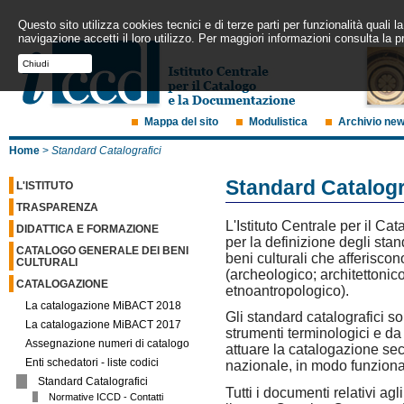
Questo sito utilizza cookies tecnici e di terze parti per funzionalità quali
navigazione accetti il loro utilizzo. Per maggiori informazioni consulta la p
Chiudi
Mappa del sito
Modulistica
Archivio ne
Home
>
Standard Catalografici
Standard Catalogr
L'ISTITUTO
TRASPARENZA
L'Istituto Centrale per il C
DIDATTICA E FORMAZIONE
per la definizione degli stan
CATALOGO GENERALE DEI BENI
beni culturali che afferisco
CULTURALI
(archeologico; architettonico
CATALOGAZIONE
etnoantropologico).
La catalogazione MiBACT 2018
Gli standard catalografici so
La catalogazione MiBACT 2017
strumenti terminologici e da 
Assegnazione numeri di catalogo
attuare la catalogazione sec
Enti schedatori - liste codici
nazionale, in modo funzional
Standard Catalografici
Tutti i documenti relativi agl
Normative ICCD - Contatti