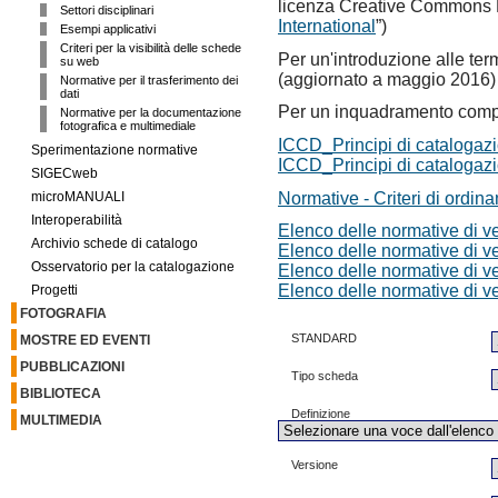
licenza Creative Commons 
Settori disciplinari
International
”)
Esempi applicativi
Criteri per la visibilità delle schede
Per un'introduzione alle ter
su web
(aggiornato a maggio 2016)
Normative per il trasferimento dei
dati
Per un inquadramento comp
Normative per la documentazione
fotografica e multimediale
ICCD_Principi di catalog
Sperimentazione normative
ICCD_Principi di catalog
SIGECweb
Normative - Criteri di ordin
microMANUALI
Interoperabilità
Elenco delle normative di v
Archivio schede di catalogo
Elenco delle normative di v
Osservatorio per la catalogazione
Elenco delle normative di v
Elenco delle normative di v
Progetti
FOTOGRAFIA
STANDARD
MOSTRE ED EVENTI
PUBBLICAZIONI
Tipo scheda
BIBLIOTECA
Definizione
MULTIMEDIA
Versione