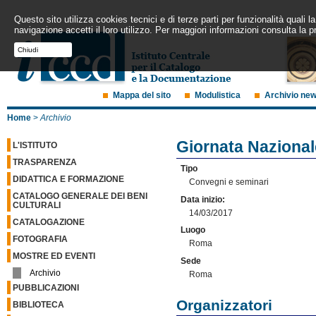
Questo sito utilizza cookies tecnici e di terze parti per funzionalità quali
navigazione accetti il loro utilizzo. Per maggiori informazioni consulta la p
Chiudi
Mappa del sito
Modulistica
Archivio ne
Home
>
Archivio
Giornata Nazional
L'ISTITUTO
TRASPARENZA
Tipo
DIDATTICA E FORMAZIONE
Convegni e seminari
CATALOGO GENERALE DEI BENI
Data inizio:
CULTURALI
14/03/2017
CATALOGAZIONE
Luogo
FOTOGRAFIA
Roma
MOSTRE ED EVENTI
Sede
Archivio
Roma
PUBBLICAZIONI
Organizzatori
BIBLIOTECA