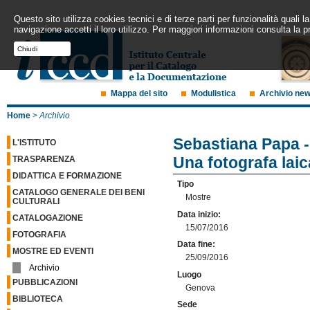
Questo sito utilizza cookies tecnici e di terze parti per funzionalità quali
navigazione accetti il loro utilizzo. Per maggiori informazioni consulta la p
Chiudi
Mappa del sito
Modulistica
Archivio ne
Home
>
Archivio
Sebastiana Papa -
L'ISTITUTO
Una fotografa lai
TRASPARENZA
DIDATTICA E FORMAZIONE
Tipo
CATALOGO GENERALE DEI BENI
Mostre
CULTURALI
Data inizio:
CATALOGAZIONE
15/07/2016
FOTOGRAFIA
Data fine:
MOSTRE ED EVENTI
25/09/2016
Archivio
Luogo
PUBBLICAZIONI
Genova
BIBLIOTECA
Sede