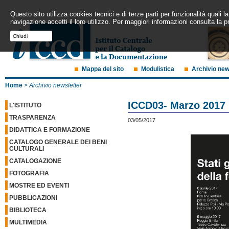
Questo sito utilizza cookies tecnici e di terze parti per funzionalità quali
navigazione accetti il loro utilizzo. Per maggiori informazioni consulta la p
Chiudi
Mappa del sito
Modulistica
Archivio ne
Home
>
Archivio newsletter
ICCD03- Marzo 2017
L'ISTITUTO
TRASPARENZA
03/05/2017
DIDATTICA E FORMAZIONE
CATALOGO GENERALE DEI BENI
CULTURALI
CATALOGAZIONE
FOTOGRAFIA
MOSTRE ED EVENTI
PUBBLICAZIONI
BIBLIOTECA
MULTIMEDIA