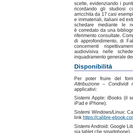
scelte, evidenziando i punti
ricordando gli studiosi c
arricchita da 17 casi esempl
e immateriali, italiani ed ex
schedare mediante le no
è corredato da una bibliogra
riferimento consultate. Com
di approfondimento, di Fa
concernenti rispettivam
audiovisiva nelle sche
inquadramento generale degl
Disponibilità
Per poter fruire del f
Attribuzione – Condividi
applicativi:
Sistemi Apple: iBooks (il s
iPad e iPhone).
Sistemi Windows/Linux: Cali
link
https://calibre-ebook.co
Sistemi Android: Google Libr
sia tablet che smartphone).