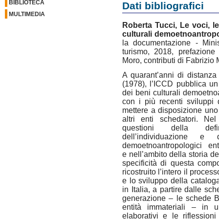
BIBLIOTECA
Dati bibliografici
MULTIMEDIA
Roberta Tucci, Le voci, l
culturali demoetnoantropo
la documentazione - Minist
turismo, 2018, prefazione
Moro, contributi di Fabrizio
A quarant’anni di distanza
(1978), l’ICCD pubblica un
dei beni culturali demoetno
con i più recenti sviluppi 
mettere a disposizione uno 
altri enti schedatori. Ne
questioni della defini
dell’individuazione e
demoetnoantropologici en
e nell’ambito della storia d
specificità di questa compo
ricostruito l’intero il proce
e lo sviluppo della catalog
in Italia, a partire dalle s
generazione – le schede B
entità immateriali – in u
elaborativi e le riflessi