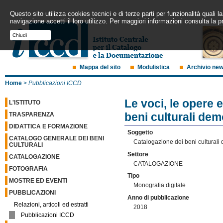
Questo sito utilizza cookies tecnici e di terze parti per funzionalità quali
navigazione accetti il loro utilizzo. Per maggiori informazioni consulta la p
Chiudi
Mappa del sito
Modulistica
Archivio ne
Home
>
Pubblicazioni ICCD
Le voci, le opere 
L'ISTITUTO
beni culturali de
TRASPARENZA
DIDATTICA E FORMAZIONE
Soggetto
CATALOGO GENERALE DEI BENI
Catalogazione dei beni culturali
CULTURALI
Settore
CATALOGAZIONE
CATALOGAZIONE
FOTOGRAFIA
Tipo
MOSTRE ED EVENTI
Monografia digitale
PUBBLICAZIONI
Anno di pubblicazione
Relazioni, articoli ed estratti
2018
Pubblicazioni ICCD