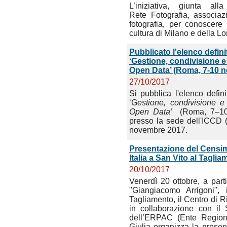
L’iniziativa, giunta a
Rete Fotografia, associaz
fotografia, per conoscere 
cultura di Milano e della L
Pubblicato l'elenco defin
‘Gestione, condivisione e
Open Data’ (Roma, 7-10 
27/10/2017
Si pubblica l'elenco defin
‘G
estione, condivisione 
Open Data’
(Roma, 7–10
presso la sede dell'ICCD 
novembre 2017.
Presentazione del Censimen
Italia a San Vito al Tagli
20/10/2017
Venerdì 20 ottobre, a part
"Giangiacomo Arrigoni"
Tagliamento, il Centro di 
in collaborazione con il 
dell’ERPAC (Ente Regiona
Giulia organizza la presen