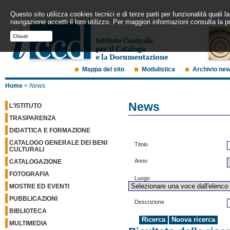
Questo sito utilizza cookies tecnici e di terze parti per funzionalità quali
navigazione accetti il loro utilizzo. Per maggiori informazioni consulta la p
Chiudi
Mappa del sito
Modulistica
Archivio ne
Home
>
News
News
L'ISTITUTO
TRASPARENZA
DIDATTICA E FORMAZIONE
CATALOGO GENERALE DEI BENI
Titolo
CULTURALI
Anno
CATALOGAZIONE
FOTOGRAFIA
Luogo
MOSTRE ED EVENTI
PUBBLICAZIONI
Descrizione
BIBLIOTECA
MULTIMEDIA