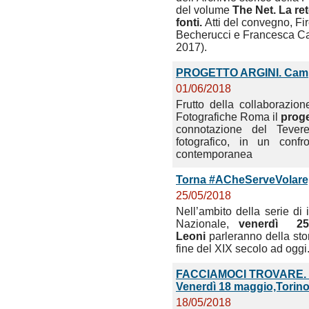
del volume
The Net. La re
fonti.
Atti del convegno, Fi
Becherucci e Francesca Cap
2017).
PROGETTO ARGINI. Campag
01/06/2018
Frutto della collaborazio
Fotografiche Roma il
prog
connotazione del Tevere
fotografico, in un conf
contemporanea
Torna #ACheServeVolare,
25/05/2018
Nell’ambito della serie di 
Nazionale,
venerdì 25
Leoni
parleranno della stor
fine del XIX secolo ad oggi
FACCIAMOCI TROVARE. Il p
Venerdì 18 maggio,Torin
18/05/2018