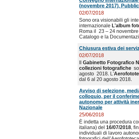
Convegno internazionale 
(novembre 2017). Pubblicat
02/07/2018
Sono ora visionabili gli int
internazionale
L’album fot
Roma il 23 – 24 novembre 20
Catalogo e la Documentaz
Chiusura estiva dei serviz
02/07/2018
Il
Gabinetto Fotografico Na
collezioni fotografiche
so
agosto 2018. L'
Aerofotote
dal 6 al 20 agosto 2018.
Avviso di selezione, medi
colloquio, per il conferime
autonomo per attività iner
Nazionale
25/06/2018
È indetta una procedura c
italiana) del
16/07/2018
, fi
individuali di lavoro autonom
fotografici dell’Aerofotote