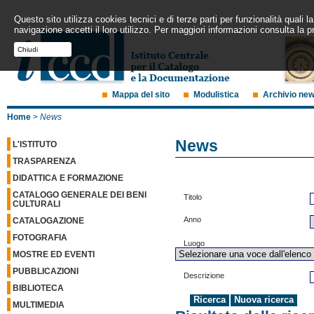
Questo sito utilizza cookies tecnici e di terze parti per funzionalità quali
navigazione accetti il loro utilizzo. Per maggiori informazioni consulta la p
Chiudi
Mappa del sito
Modulistica
Archivio ne
Home
>
News
News
L'ISTITUTO
TRASPARENZA
DIDATTICA E FORMAZIONE
CATALOGO GENERALE DEI BENI
Titolo
CULTURALI
Anno
CATALOGAZIONE
FOTOGRAFIA
Luogo
MOSTRE ED EVENTI
PUBBLICAZIONI
Descrizione
BIBLIOTECA
MULTIMEDIA