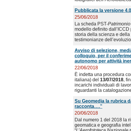
Pubblicata la versione 4.
25/06/2018
La scheda PST-
Patrimonio
modello definito dall’ICCD p
storia della scienza e della
testimonianze dell’evoluzion
Avviso di selezione, medi
colloquio, per il conferime
autonomo per attività iner
22/06/2018
È indetta una procedura c
italiana) del
13/07/2018
, f
incarichi individuali di lav
riguardanti la catalogazione
Su Geomedia la rubrica da
racconta….”
20/06/2018
Dal numero 1 del 2018 la r
geomatica e geografia intell
“
L’Aerofototeca Nazionale