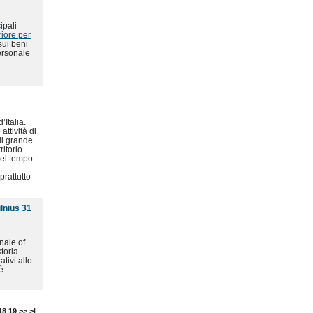
ipali
riore per
sui beni
personale
’Italia.
ttività di
 di grande
ritorio
nel tempo
,
prattutto
lnius 31
nale of
storia
ativi allo
è
18
19
>>
>|