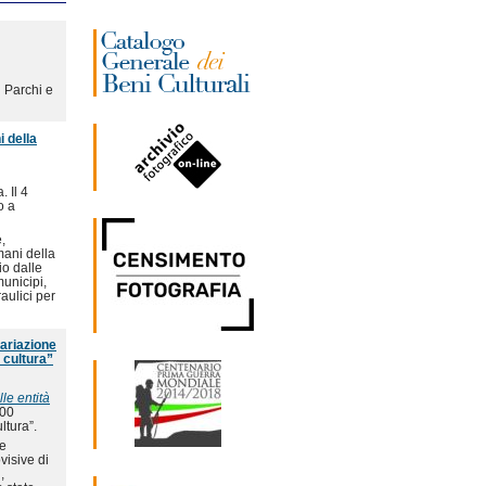
 Parchi e
 della
. Il 4
o a
,
mani della
io dalle
municipi,
raulici per
tariazione
 cultura”
le entità
500
ltura”.
ne
visive di
,