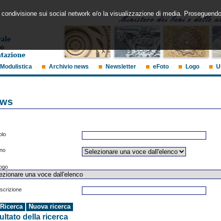
 la condivisione sui social network e/o la visualizzazione di media. Proseguendo
Modulistica
Archivio news
Newsletter
eFoto
Logo
U
ws
olo
no
ogo
scrizione
ultato della ricerca