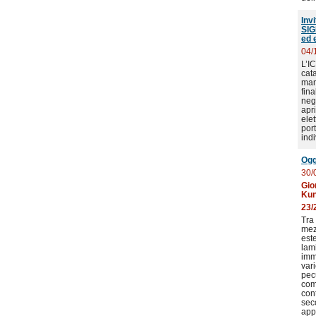
Inv
SIG
ed 
04/
L’I
cata
man
fina
nego
apri
ele
por
ind
Ogg
30/
Gio
Kun
23/
Tra 
mezz
este
lam
imma
vari
pecu
comm
con
seco
app