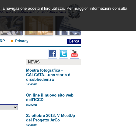
 la navigazione accetti il loro utilizzo. Per maggiori informazioni consulta
RP
Privacy
NEWS
Mostra fotografica -
CALCATA…una storia di
disobbedienza
19/10/2018
On line il nuovo sito web
dell'ICCD
05/10/2018
25 ottobre 2018: V MeetUp
del Progetto ArCo
15/10/2018