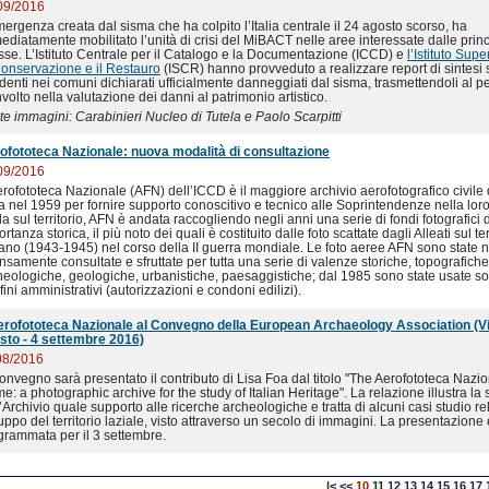
09/2016
mergenza creata dal sisma che ha colpito l’Italia centrale il 24 agosto scorso, ha
ediatamente mobilitato l’unità di crisi del MiBACT nelle aree interessate dalle princ
sse. L’Istituto Centrale per il Catalogo e la Documentazione (ICCD) e
l’Istituto Supe
Conservazione e il Restauro
(ISCR) hanno provveduto a realizzare report di sintesi 
identi nei comuni dichiarati ufficialmente danneggiati dal sisma, trasmettendoli al 
volto nella valutazione dei danni al patrimonio artistico.
te immagini: Carabinieri Nucleo di Tutela e Paolo Scarpitti
ofototeca Nazionale: nuova modalità di consultazione
09/2016
erofototeca Nazionale (AFN) dell’ICCD è il maggiore archivio aerofotografico civile d
a nel 1959 per fornire supporto conoscitivo e tecnico alle Soprintendenze nella loro a
la sul territorio, AFN è andata raccogliendo negli anni una serie di fondi fotografici
rtanza storica, il più noto dei quali è costituito dalle foto scattate dagli Alleati sul ter
liano (1943-1945) nel corso della II guerra mondiale. Le foto aeree AFN sono state 
nsamente consultate e sfruttate per tutta una serie di valenze storiche, topografiche
heologiche, geologiche, urbanistiche, paesaggistiche; dal 1985 sono state usate so
fini amministrativi (autorizzazioni e condoni edilizi).
erofototeca Nazionale al Convegno della European Archaeology Association (Vi
sto - 4 settembre 2016)
08/2016
convegno sarà presentato il contributo di Lisa Foa dal titolo "The Aerofototeca Nazio
: a photographic archive for the study of Italian Heritage". La relazione illustra la 
’Archivio quale supporto alle ricerche archeologiche e tratta di alcuni casi studio rel
uppo del territorio laziale, visto attraverso un secolo di immagini. La presentazione 
grammata per il 3 settembre.
|<
<<
10
11
12
13
14
15
16
17