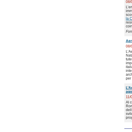
08/
L’e
imm
sco
la 
res
coin
Fon
Aer
08/
L’A
Nat
tute
impo
ita
inte
arc
per 
L’A
ago
11/
Al 
Rome
dell
svil
pro