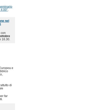
 seminario
 4.00”
,
one nel
6
e con
 ottobre
e 16.30.
 Europea e
bblico
to,
ttutto di
ale
er far
ti.