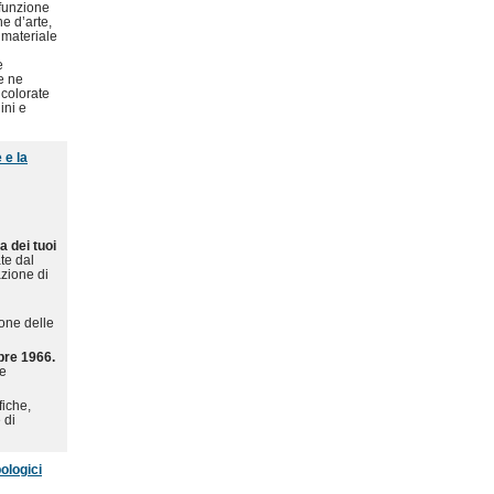
a funzione
ne d’arte,
o materiale
e
ze ne
 colorate
ini e
 e la
a dei tuoi
te dal
azione di
one delle
bre 1966.
ne
fiche,
 di
ologici