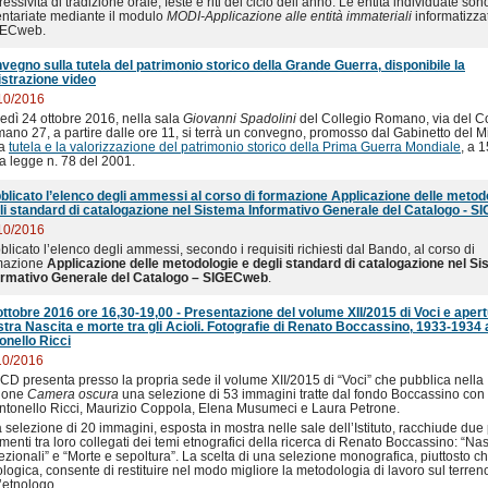
essività di tradizione orale, feste e riti del ciclo dell’anno. Le entità individuate son
entariate mediante il modulo
MODI-Applicazione alle entità immateriali
informatizza
ECweb.
vegno sulla tutela del patrimonio storico della Grande Guerra, disponibile la
istrazione video
10/2016
edì 24 ottobre 2016, nella sala
Giovanni Spadolini
del Collegio Romano, via del Co
ano 27, a partire dalle ore 11, si terrà un convegno, promosso dal Gabinetto del Mi
la
tutela e la valorizzazione del patrimonio storico della Prima Guerra Mondiale
, a 
la legge n. 78 del 2001.
blicato l’elenco degli ammessi al corso di formazione Applicazione delle metod
li standard di catalogazione nel Sistema Informativo Generale del Catalogo - 
10/2016
blicato l’elenco degli ammessi, secondo i requisiti richiesti dal Bando, al corso di
mazione
Applicazione delle metodologie e degli standard di catalogazione nel S
ormativo Generale del Catalogo – SIGECweb
.
ottobre 2016 ore 16,30-19,00 - Presentazione del volume XII/2015 di Voci e apert
tra Nascita e morte tra gli Acioli. Fotografie di Renato Boccassino, 1933-1934 
onello Ricci
10/2016
CCD presenta presso la propria sede il volume XII/2015 di “Voci” che pubblica nella
ione
Camera oscura
una selezione di 53 immagini tratte dal fondo Boccassino con 
Antonello Ricci, Maurizio Coppola, Elena Musumeci e Laura Petrone.
 selezione di 20 immagini, esposta in mostra nelle sale dell’Istituto, racchiude due 
menti tra loro collegati dei temi etnografici della ricerca di Renato Boccassino: “Nas
ezionali” e “Morte e sepoltura”. La scelta di una selezione monografica, piuttosto c
ologica, consente di restituire nel modo migliore la metodologia di lavoro sul terren
l’etnologo.