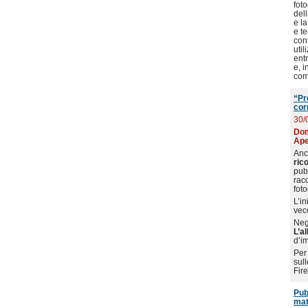
foto
dell
e la
e te
conf
util
ent
e, i
com
“Pr
cor
30/
Dom
Ape
Anc
ric
pubb
racc
foto
L’i
vecc
Negl
L’a
d’i
Per 
sul
Fir
Pub
mat