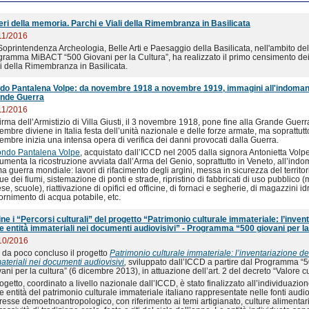
eri della memoria. Parchi e Viali della Rimembranza in Basilicata
11/2016
Soprintendenza Archeologia, Belle Arti e Paesaggio della Basilicata, nell'ambito del
gramma MiBACT “500 Giovani per la Cultura”, ha realizzato il primo censimento dei
li della Rimembranza in Basilicata.
do Pantalena Volpe: da novembre 1918 a novembre 1919, immagini all'indomani
nde Guerra
11/2016
irma dell’Armistizio di Villa Giusti, il 3 novembre 1918, pone fine alla Grande Guerra
mbre diviene in Italia festa dell’unità nazionale e delle forze armate, ma soprattutt
embre inizia una intensa opera di verifica dei danni provocati dalla Guerra.
ondo Pantalena Volpe
, acquistato dall’ICCD nel 2005 dalla signora Antonietta Volpe
umenta la ricostruzione avviata dall’Arma del Genio, soprattutto in Veneto, all’indo
a guerra mondiale: lavori di rifacimento degli argini, messa in sicurezza del territor
e dei fiumi, sistemazione di ponti e strade, ripristino di fabbricati di uso pubblico (
se, scuole), riattivazione di opifici ed officine, di fornaci e segherie, di magazzini id
ifornimento di acqua potabile, etc.
ine i “Percorsi culturali” del progetto “Patrimonio culturale immateriale: l’inven
le entità immateriali nei documenti audiovisivi” - Programma “500 giovani per la
10/2016
è da poco concluso il progetto
Patrimonio culturale immateriale: l’inventariazione del
ateriali nei documenti audiovisivi
,
sviluppato dall’ICCD a partire dal Programma “
ani per la cultura” (6 dicembre 2013), in attuazione dell’art. 2 del decreto “Valore cu
rogetto, coordinato a livello nazionale dall’ICCD, è stato finalizzato all’individuazio
e entità del patrimonio culturale immateriale italiano rappresentate nelle fonti audio
eresse demoetnoantropologico, con riferimento ai temi artigianato, culture alimentari