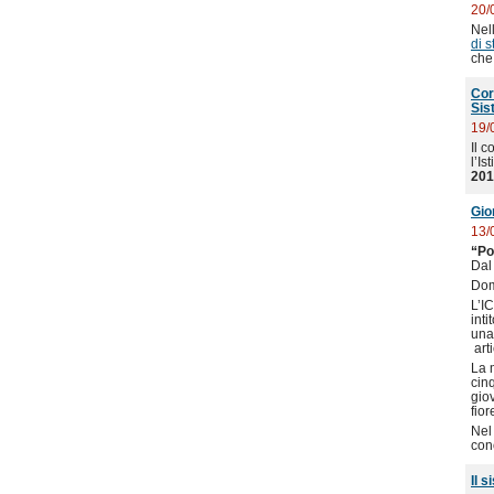
20/
Nel
di 
che
Cor
Sis
19/
Il 
l’I
201
Gio
13/
“Po
Dal 
Dom
L’I
int
una
arti
La m
cin
giov
fio
Nel
cono
Il s