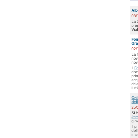
Alb
08/
La 
pro
Via
Fon
Gra
02/
La f
nove
nov
Il
F
doc
prim
acqu
chie
il r
Onl
del
25/
Si 
imm
giov
Il p
dell
int