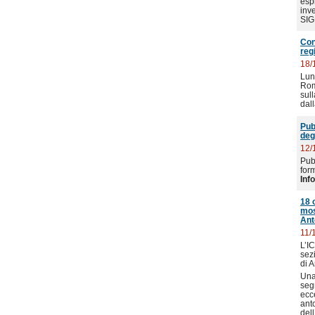
espr
inv
SIG
Con
reg
18/
Lun
Rom
sul
dal
Pub
deg
12/
Pub
for
Inf
18 
mos
Ant
11/
L’I
sez
di 
Una
seg
ecc
ant
del