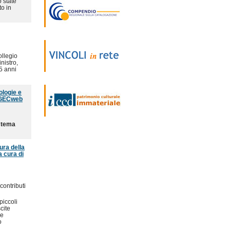
o state
to in
llegio
nistro,
15 anni
ologie e
SIGECweb
istema
ura della
a cura di
contributi
piccoli
cite
he
o