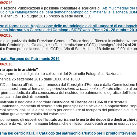
09/2016
la sezione Pubblicazioni è possibile consultare e scaricare gli
Atti multimediali del
studio “La catalogazione dei beni demoetnoantropologici materiali e la scheda BDM
 si è tenuto il 15 giugno 2015 presso la sede dell’ICCD.
so di formazione. Applicazione delle metodologie e degli standard di catalogazi
tema Informativo Generale del Catalogo - SIGECweb , Roma 24 - 28 ottobre 201
09/2016
corso, organizzato dalla Direzione Generale Educazione e Ricerca in collaborazion
stituto Centrale per il Catalogo e la Documentazione (ICCD), si svolgerà
dal 24 al 28
6
a Roma presso la sede dell’ICCD, in Via di San Michele 18 dalle ore 9.00 alle or
rnate Europee del Patrimonio 2016
09/2016
rte aperte in archivio”
dagherrotipo al digitale.
Le collezioni del Gabinetto Fotografico Nazionale
enica 25 settembre 2016 dalle 10.00 alle 18.00
CCD partecipa all’iniziativa promossa dal Consiglio d’Europa e dalla Commissione
itolata quest’anno al tema della
partecipazione al patrimonio culturale
offrendo al pu
 giornata dedicata alla conoscenza del ricchissimo patrimonio fotografico dell’Istitu
colata in due distinti momenti.
attinata è dedicata a ricordare l’
alluvione di Firenze del 1966
di cui ricorre il
quantenario, momento di straordinaria partecipazione attiva della popolazione, sopra
ani accorsi dall’Italia e dall’estero per contribuire al recupero del patrimonio cultur
rentino gravemente colpito dal cataclisma.
 pomeriggio
gli esperti dell’Istituto
apriranno le porte dei depositi e degli archivi
p
scere da vicino le immagini fotografiche e i tesori sconosciuti ai più in essi custodi
isma nel centro Italia. Il Catalogo del patrimonio artistico per il pronto intervento