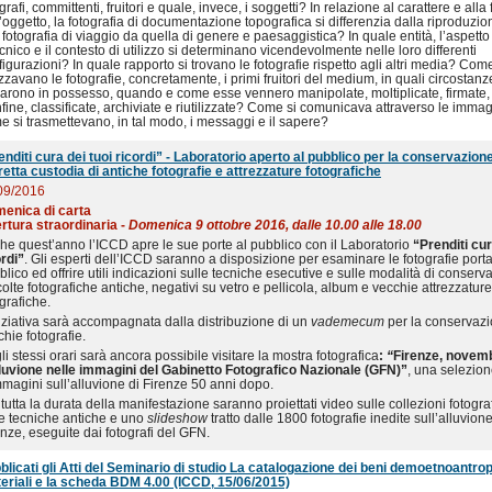
grafi, committenti, fruitori e quale, invece, i soggetti? In relazione al carattere e all
’oggetto, la fotografia di documentazione topografica si differenzia dalla riproduzio
 fotografia di viaggio da quella di genere e paesaggistica? In quale entità, l’aspett
cnico e il contesto di utilizzo si determinano vicendevolmente nelle loro differenti
igurazioni? In quale rapporto si trovano le fotografie rispetto agli altri media? Com
izzavano le fotografie, concretamente, i primi fruitori del medium, in quali circostan
rarono in possesso, quando e come esse vennero manipolate, moltiplicate, firmate,
nfine, classificate, archiviate e riutilizzate? Come si comunicava attraverso le immag
e si trasmettevano, in tal modo, i messaggi e il sapere?
enditi cura dei tuoi ricordi” - Laboratorio aperto al pubblico per la conservazione
retta custodia di antiche fotografie e attrezzature fotografiche
09/2016
enica di carta
rtura straordinaria -
Domenica 9 ottobre 2016, dalle 10.00 alle 18.00
he quest’anno l’ICCD apre le sue porte al pubblico con il Laboratorio
“Prenditi cur
ordi”
. Gli esperti dell’ICCD saranno a disposizione per esaminare le fotografie porta
lico ed offrire utili indicazioni sulle tecniche esecutive e sulle modalità di conserv
olte fotografiche antiche, negativi su vetro e pellicola, album e vecchie attrezzature
grafiche.
niziativa sarà accompagnata dalla distribuzione di un
vademecum
per la conservazi
hie fotografie.
i stessi orari sarà ancora possibile visitare la mostra fotografica
:
“
Firenze, novem
lluvione nelle immagini del Gabinetto Fotografico Nazionale (GFN)”
, una selezio
mmagini sull’alluvione di Firenze 50 anni dopo.
tutta la durata della manifestazione saranno proiettati video sulle collezioni fotogra
le tecniche antiche e uno
slideshow
tratto dalle 1800 fotografie inedite sull’alluvione
enze, eseguite dai fotografi del GFN.
blicati gli Atti del Seminario di studio La catalogazione dei beni demoetnoantrop
eriali e la scheda BDM 4.00 (ICCD, 15/06/2015)