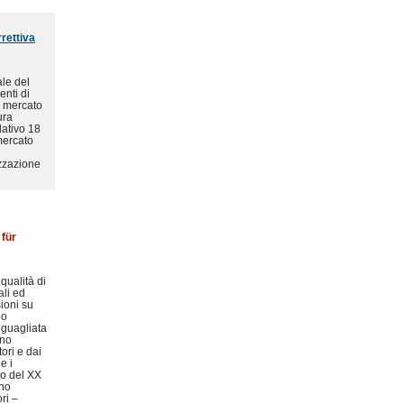
rettiva
ale del
enti di
i mercato
ura
lativo 18
 mercato
izzazione
für
qualità di
ali ed
sioni su
 o
neguagliata
ano
ori e dai
e i
io del XX
ono
ri –