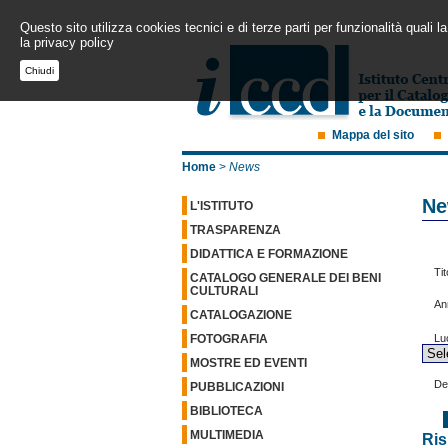
Questo sito utilizza cookies tecnici e di terze parti per funzionalità quali
la privacy policy
Chiudi
Mappa del sito
Home
>
News
Ne
L'ISTITUTO
TRASPARENZA
DIDATTICA E FORMAZIONE
Tit
CATALOGO GENERALE DEI BENI
CULTURALI
An
CATALOGAZIONE
Lu
FOTOGRAFIA
MOSTRE ED EVENTI
De
PUBBLICAZIONI
BIBLIOTECA
MULTIMEDIA
Ris