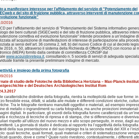
ito a manifestare interesse per l'affidamento del servizio di "Potenziamento del
ECweb e del sito di fruizione pubblica, attraverso interventi di manutenzione cor
evoluzione funzionale"
10/2016
CCD per l’affidamento del servizio di "Potenziamento del Sistema informativo gener
logo dei beni culturali (SIGECweb) e del sito di fruizione pubblica, attraverso interv
utenzione correttiva ed evoluzione funzionale" intende procedere a un’indagine d
lizzata all’acquisizione di manifestazioni di interesse di partecipazione alla proced
ziata ai sensi dell’art. 36 comma 2, lett. b) del nuovo Codice di cui al decreto legis
le 2016, n. 50, attraverso il sistema della Richiesta di Offerta (RDO) con ricorso al
ttronico (MEPA) fornito dalla centrale di committenza CONSIP dal
tale
www.acquistinretepa.it
, consultando n. 5 società di servizi di adeguata special
ividuate tramite la presente preliminare indagine di mercato.
ettività e impiego della prima fotografia
09/2016
rnate di studio delle Fototeche della Bibliotheca Hertziana – Max-Planck-Institut 
stgeschichte e del Deutsches Archäologisches Institut Rom
24.3.2017
le caratteristiche distintive della fotografia, rientra la molteplicità delle sue forme: in 
o flessibile essa, difatti, si adatta alle mutate e differenti condizioni storiche, cultur
tiche. Tra le fotografie rientrano manufatti oggettivi e materiali, ad esempio impres
ine di metallo o ingrandimenti su carta fotografica, ma anche proiezioni immateriali
gini digitali. In particolare, gli esordi della fotografia furono caratterizzati da un’i
età e ricchezza di tecniche di ripresa e di stampa, che si differenziavano e diveniv
liari rispetto all’utilizzo del nuovo mezzo e allo scopo perseguito, in esso, dagli aut
ittenti. La giornata di studio è dedicata al rapporto tra l’oggettività della fotografia 
testi della sua presentazione e del suo impiego tra la seconda metà del XIX e l’iniz
lo: quali tecniche, quali formati, quali materiali e criteri di sistematizzazione veng
licati quando, dove e come? Quale ruolo rivestono, contestualmente, i differenti atto